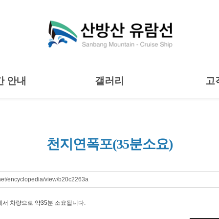
간 안내
갤러리
고
천지연폭포(35분소요)
net/encyclopedia/view/b20c2263a
서 차량으로 약35분 소요됩니다.