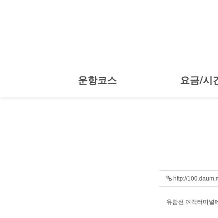
운항코스
요금/시
http://100.daum.
유람선 여객터미널에