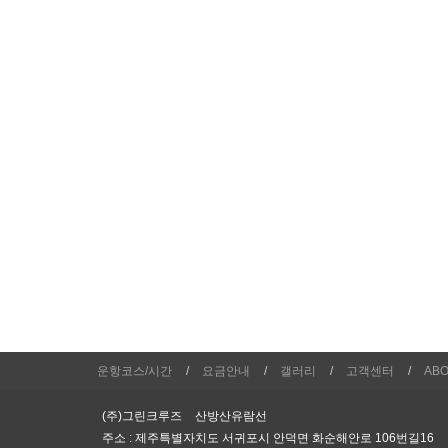
운항코스/시간
요금안내
갤러리
고객센터
AB
(주)그린크루즈
산방산유람선
주소 : 제주특별자치도 서귀포시 안덕면 화순해안로 106번길16