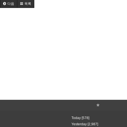
다음
목록
Today [578]
Yesterday [2,987]